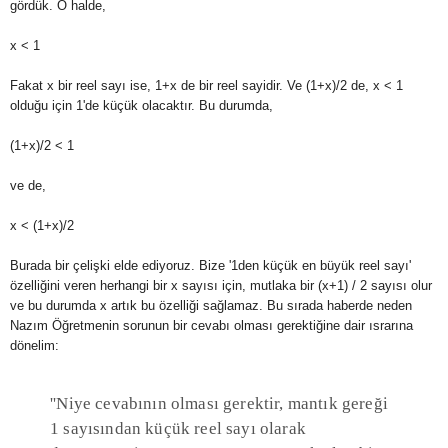
gördük. O halde,
x < 1
Fakat x bir reel sayı ise, 1+x de bir reel sayidir. Ve (1+x)/2 de, x < 1
olduğu için 1'de küçük olacaktır. Bu durumda,
(1+x)/2 <
1
ve de,
x < (1+x)/2
Burada bir çelişki elde ediyoruz. Bize '1den küçük en büyük reel sayı'
özelliğini veren herhangi bir x sayısı için, mutlaka bir (x+1) / 2 sayısı olur
ve bu durumda x artık bu özelliği sağlamaz. Bu sırada haberde neden
Nazım Öğretmenin sorunun bir cevabı olması gerektiğine dair ısrarına
dönelim:
''Niye cevabının olması gerektir, mantık gereği
1 sayısından küçük reel sayı olarak