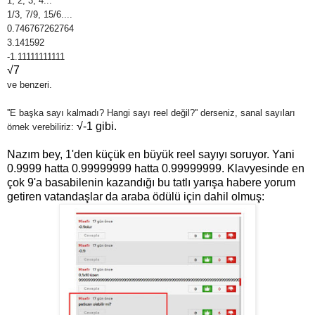
1, 2, 3, 4...
1/3, 7/9, 15/6....
0.746767262764
3.141592
-1.11111111111
√7
ve benzeri.
''E başka sayı kalmadı? Hangi sayı reel değil?'' derseniz, sanal sayıları
√-1 gibi.
örnek verebiliriz:
Nazım bey, 1'den küçük en büyük reel sayıyı soruyor. Yani
0.9999 hatta 0.99999999 hatta 0.99999999. Klavyesinde en
çok 9'a basabilenin kazandığı bu tatlı yarışa habere yorum
getiren vatandaşlar da araba ödülü için dahil olmuş: