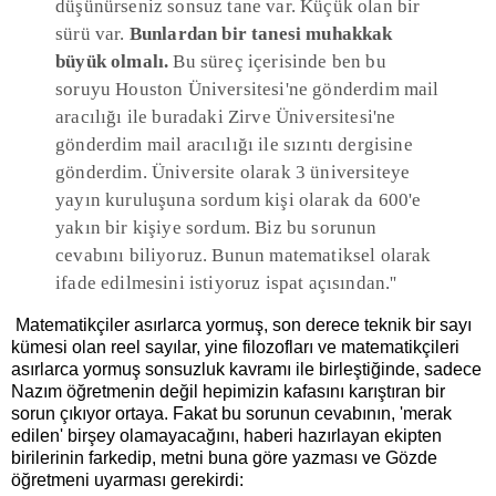
düşünürseniz sonsuz tane var. Küçük olan bir
sürü var.
Bunlardan bir tanesi muhakkak
büyük olmalı.
Bu süreç içerisinde ben bu
soruyu Houston Üniversitesi'ne gönderdim mail
aracılığı ile buradaki Zirve Üniversitesi'ne
gönderdim mail aracılığı ile sızıntı dergisine
gönderdim. Üniversite olarak 3 üniversiteye
yayın kuruluşuna sordum kişi olarak da 600'e
yakın bir kişiye sordum. Biz bu sorunun
cevabını biliyoruz. Bunun matematiksel olarak
ifade edilmesini istiyoruz ispat açısından.''
Matematikçiler asırlarca yormuş, son derece teknik bir sayı
kümesi olan reel sayılar, yine filozofları ve matematikçileri
asırlarca yormuş sonsuzluk kavramı ile birleştiğinde, sadece
Nazım öğretmenin değil hepimizin kafasını karıştıran bir
sorun çıkıyor ortaya. Fakat bu sorunun cevabının, 'merak
edilen' birşey olamayacağını, haberi hazırlayan ekipten
birilerinin farkedip, metni buna göre yazması ve Gözde
öğretmeni uyarması gerekirdi: