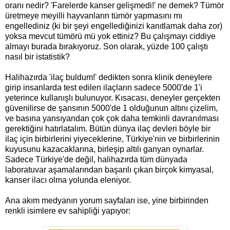
oranı nedir? 'Farelerde kanser gelişmedi!' ne demek? Tümör
üretmeye meyilli hayvanların tümör yapmasını mı
engellediniz (ki bir şeyi engellediğinizi kanıtlamak daha zor)
yoksa mevcut tümörü mü yok ettiniz? Bu çalışmayı ciddiye
almayı burada bırakıyoruz. Son olarak, yüzde 100 çalıştı
nasıl bir istatistik?
Halihazırda 'ilaç buldum!' dedikten sonra klinik deneylere
girip insanlarda test edilen ilaçların sadece 5000'de 1'i
yeterince kullanışlı bulunuyor. Kısacası, deneyler gerçekten
güvenilirse de şansının 5000'de 1 olduğunun altını çizelim,
ve basına yansıyandan çok çok daha temkinli davranılması
gerektiğini hatırlatalım. Bütün dünya ilaç devleri böyle bir
ilaç için birbirlerini yiyeceklerine, Türkiye'nin ve birbirlerinin
kuyusunu kazacaklarına, birleşip altılı ganyan oynarlar.
Sadece Türkiye'de değil, halihazırda tüm dünyada
laboratuvar aşamalarından başarılı çıkan birçok kimyasal,
kanser ilacı olma yolunda eleniyor.
Ana akım medyanın yorum sayfaları ise, yine birbirinden
renkli isimlere ev sahipliği yapıyor: