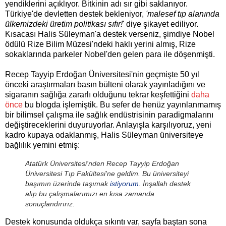
yendiklerini açıklıyor. Bitkinin adı sır gibi saklanıyor.
Türkiye'de devletten destek bekleniyor,
'malesef tıp alanında
ülkemizdeki üretim politikası sıfır!
' diye şikayet ediliyor.
Kısacası Halis Süleyman'a destek verseniz, şimdiye Nobel
ödülü Rize Bilim Müzesi'ndeki haklı yerini almış, Rize
sokaklarında parkeler Nobel'den gelen para ile döşenmişti.
Recep Tayyip Erdoğan Üniversitesi'nin geçmişte 50 yıl
önceki araştırmaları basın bülteni olarak yayınladığını ve
sigaranın sağlığa zararlı olduğunu tekrar keşfettiğini
daha
önce
bu blogda işlemiştik. Bu sefer de henüz yayınlanmamış
bir bilimsel çalışma ile sağlık endüstrisinin paradigmalarını
değiştireceklerini duyuruyorlar. Anlayışla karşılıyoruz, yeni
kadro kupaya odaklanmış, Halis Süleyman üniversiteye
bağlılık yemini etmiş:
Atatürk Üniversitesi'nden Recep Tayyip Erdoğan
Üniversitesi Tıp Fakültesi'ne geldim. Bu üniversiteyi
başımın üzerinde taşımak
istiyorum
. İnşallah destek
alıp bu çalışmalarımızı en kısa zamanda
sonuçlandırırız.
Destek konusunda oldukça sıkıntı var, sayfa baştan sona