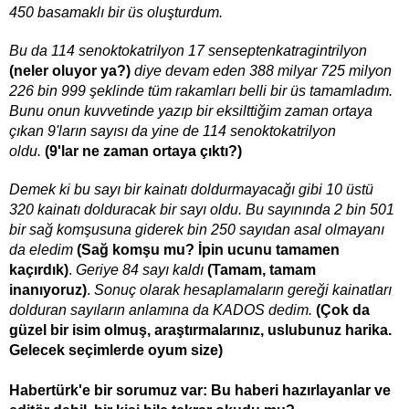
450 basamaklı bir üs oluşturdum.
Bu da 114 senoktokatrilyon 17 senseptenkatragintrilyon
(neler oluyor ya?)
diye devam eden 388 milyar 725 milyon
226 bin 999 şeklinde tüm rakamları belli bir üs tamamladım.
Bunu onun kuvvetinde yazıp bir eksilttiğim zaman ortaya
çıkan 9'ların sayısı da yine de 114 senoktokatrilyon
oldu.
(9'lar ne zaman ortaya çıktı?)
Demek ki bu sayı bir kainatı doldurmayacağı gibi 10 üstü
320 kainatı dolduracak bir sayı oldu. Bu sayınında 2 bin 501
bir sağ komşusuna giderek bin 250 sayıdan asal olmayanı
da eledim
(Sağ komşu mu? İpin ucunu tamamen
kaçırdık)
.
Geriye 84 sayı kaldı
(Tamam, tamam
inanıyoruz)
.
Sonuç olarak hesaplamaların gereği kainatları
dolduran sayıların anlamına da KADOS dedim.
(Çok da
güzel bir isim olmuş, araştırmalarınız, uslubunuz harika.
Gelecek seçimlerde oyum size)
Habertürk'e bir sorumuz var: Bu haberi hazırlayanlar ve