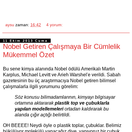
aysu
zaman:
16:42
4 yorum:
11 Ekim 2013 Cuma
Nobel Getiren Çalışmaya Bir Cümlelik
Mükemmel Özet
Bu sene kimya alanında Nobel ödülü Amerikalı Martin
Karplus, Michael Levitt ve Arieh Warshel'e verildi. Sabah
gazetesinin bu üç araştırmacıya Nobel getiren bilimsel
çalışmalarla ilgili yorumunu görelim:
Söz konusu bilimadamlarının, kimyayı bilgisayar
ortamına aktararak
plastik top ve çubuklarla
yapılan modellemeleri
ortadan kaldırarak bu
alanda çığır açtığı belirtildi.
OH BEEEE! Neydi öyle o plastik toplar, çubuklar. Belimiz
bükülüyor molekülü yapacağız diye, yapıyoruz bir çubuk