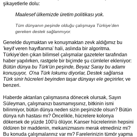
şikayetlerle dolu:
Maalesef ülkemizde üretim politikası yok.
Tüm dünyanın peşinde olduğu çalışmaya Türkiye’den
gereken destek sağlanmıyor.
Genelde duymaktan ve konuşmaktan zevk aldığımız bu
'keyif veren hayıflanma' hali, aslında bir algoritma.
Türkiye'den çıkan bilimsel çalışmalar gazeteler tarafından
haber yapılırken, rastgele bir biçimde şu cümleler ekleniyor:
Bütün dünya bu Türk'ün peşinde, Beyaz Saray bu adamı
konuşuyor, O'na Türk lokumu diyorlar, Destek sağlansa
Türk sinir hücreleri beyinden taşar dünyayı ele geçirirler,
ve
benzeri.
Haberde aktarılan çalışmasına dönecek olursak, Sayın
Süleyman, çalışmanızı basmamışsınız, bitkinin ismi
bilinmiyor, bütün dünya neden sizin peşinizde olsun? Bütün
dünya ruh hastası mı? Öncelikle, hücrelere kolonya
dökersek de yüzde 100'ü ölüyor. Kanser hücrelerinin hepsini
öldüren bir maddenin, mekanizmasını merak etmediniz mi?
Bu konuda çalışmalarınız var mı? Farelerinizin tümör yapma