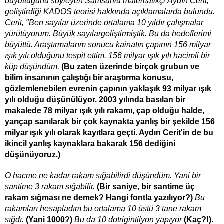
büyüttüğünü söyleyen
Samsunlu matematikçi
Aydın Cerit
,
geliştirdiği
KADOS teorisi
hakkında açıklamalarda bulundu.
Cerit, "Ben
sayılar
üzerinde ortalama 10 yıldır çalışmalar
yürütüyorum. Büyük
sayılar
geliştirmiştik. Bu da hedeflerimi
büyüttü. Araştırmalarım sonucu
kainat
ın çapının 156 milyar
ışık yılı olduğunu tespit ettim. 156 milyar ışık yılı hacimli bir
küp düşündüm.
(Bu zaten üzerinde birçok grubun ve
bilim insanının çalıştığı bir araştırma konusu,
gözlemlenebilen evrenin çapının yaklaşık 93 milyar ışık
yılı olduğu düşünülüyor. 2003 yılında basılan bir
makalede 78 milyar ışık yılı rakamı, çap olduğu halde,
yarıçap sanılarak bir çok kaynakta yanlış bir şekilde 156
milyar ışık yılı olarak kayıtlara geçti. Aydın Cerit'in de bu
ikincil yanlış kaynaklara bakarak 156 dediğini
düşünüyoruz.
)
O hacme ne kadar rakam sığabilirdi düşündüm. Yani bir
santime 3 rakam sığabilir.
(Bir saniye, bir santime üç
rakam sığması ne demek? Hangi fontla yazılıyor?)
Bu
rakamları hesapladım bu ortalama 10 üstü 3 tane rakam
sığdı.
(Yani 1000?)
Bu da 10 dotrigintilyon yapıyor
(Kaç?!)
.