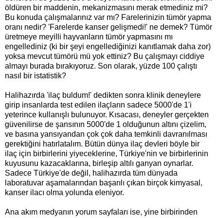
öldüren bir maddenin, mekanizmasını merak etmediniz mi?
Bu konuda çalışmalarınız var mı? Farelerinizin tümör yapma
oranı nedir? 'Farelerde kanser gelişmedi!' ne demek? Tümör
üretmeye meyilli hayvanların tümör yapmasını mı
engellediniz (ki bir şeyi engellediğinizi kanıtlamak daha zor)
yoksa mevcut tümörü mü yok ettiniz? Bu çalışmayı ciddiye
almayı burada bırakıyoruz. Son olarak, yüzde 100 çalıştı
nasıl bir istatistik?
Halihazırda 'ilaç buldum!' dedikten sonra klinik deneylere
girip insanlarda test edilen ilaçların sadece 5000'de 1'i
yeterince kullanışlı bulunuyor. Kısacası, deneyler gerçekten
güvenilirse de şansının 5000'de 1 olduğunun altını çizelim,
ve basına yansıyandan çok çok daha temkinli davranılması
gerektiğini hatırlatalım. Bütün dünya ilaç devleri böyle bir
ilaç için birbirlerini yiyeceklerine, Türkiye'nin ve birbirlerinin
kuyusunu kazacaklarına, birleşip altılı ganyan oynarlar.
Sadece Türkiye'de değil, halihazırda tüm dünyada
laboratuvar aşamalarından başarılı çıkan birçok kimyasal,
kanser ilacı olma yolunda eleniyor.
Ana akım medyanın yorum sayfaları ise, yine birbirinden