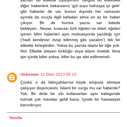
yazıları bu etikette topluyorum. Blogda bu etiketteki
diğer haberlere bakarsanız 'gül suyu hafızaya iyi gelir'
gibi haberler de var, bunun dışında her ramazan
ayında da oruçla iilgili kafadan atma en az bir haber
çıkıyor. Bir de hurma yazısı var listede
bekleyen...Neyse, kısacası türk öğeleri ve islam öğeleri
içeren bilim haberleri aynı motivasyonla yazıldığı için
('hadi kendimizi övüp bilimmiş gibi yazalım') tek bir
etikette birleştirdim. Yoksa bu yazıda islami bir öğe yok.
Not: Elbette isteyen türklüğü veya islamı övebilir. Ama
işin içinde bilim yoksa, bilim bu işe alet edilmemeli.
Unknown
11 Ekim 2013 05:13
Çünkü o da bilinçaltılarına böyle empoze etmeye
çalışıyor düşüncesini. İslamî bir vurgu mu var haberde?
Yok. Bir dinle bir ırkı kullananları aynı kategoride
tutmak çok manidar geldi bana. İçinde bir hassasiyet
barındırıyor.
Yanıtla