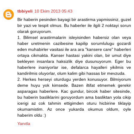
tbbiyeli
10 Ekim 2013 05:43
Bir haberin pesinden bayagi bir arastirma yapmissiniz, guzel
bir yazi ve tespit olmus. Bu haberler ile ilgili 2 noktayi sorun
olarak goruyorum.
1. Bilimsel arastirmalarin isleyisinden habersiz olan veya
haber uretmenin cazibesine kapilip sorumlulugu gozardi
eden muhabirler vasitasi ile ara ara "kansere care" haberleri
ortaya cikmakta. Kanser hastasi yakini olan, bir umut diye
bekleyen insanlara haksizlik diye dusunuyorum. Eger bu
haberlere inaniyorlar ise, defalarca hayalleri yikilmis ve
kandirilmis oluyorlar, olum kalim gibi hassas bir mevzuda.
2. Herkes herseyi oturdugu yerden konusuyor. Bilmiyorum
deme huyu yok kimsede. Bazen iltifat etmemek gerekir
asparagas haberlere. Kac gundur, bircok haber sitesinde,
bu haberin basliklarini goruyordum ama basliktan yola cikip
icerigi az cok tahmin ettigimden oturu hicbirine tiklayip
okumamistim. Az once yukarda okumus oldum, oyle
haberim oldu :)
Yanıtla