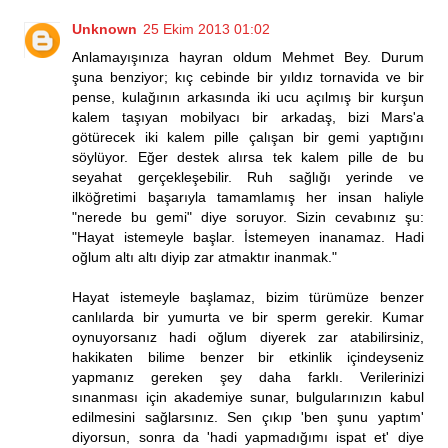
Unknown
25 Ekim 2013 01:02
Anlamayışınıza hayran oldum Mehmet Bey. Durum
şuna benziyor; kıç cebinde bir yıldız tornavida ve bir
pense, kulağının arkasında iki ucu açılmış bir kurşun
kalem taşıyan mobilyacı bir arkadaş, bizi Mars'a
götürecek iki kalem pille çalışan bir gemi yaptığını
söylüyor. Eğer destek alırsa tek kalem pille de bu
seyahat gerçekleşebilir. Ruh sağlığı yerinde ve
ilköğretimi başarıyla tamamlamış her insan haliyle
"nerede bu gemi" diye soruyor. Sizin cevabınız şu:
"Hayat istemeyle başlar. İstemeyen inanamaz. Hadi
oğlum altı altı diyip zar atmaktır inanmak."
Hayat istemeyle başlamaz, bizim türümüze benzer
canlılarda bir yumurta ve bir sperm gerekir. Kumar
oynuyorsanız hadi oğlum diyerek zar atabilirsiniz,
hakikaten bilime benzer bir etkinlik içindeyseniz
yapmanız gereken şey daha farklı. Verilerinizi
sınanması için akademiye sunar, bulgularınızın kabul
edilmesini sağlarsınız. Sen çıkıp 'ben şunu yaptım'
diyorsun, sonra da 'hadi yapmadığımı ispat et' diye