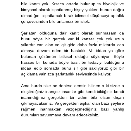
bile kanıtı yok. Kısaca ortada bulunup ta biyolojik ve
kimyasal olarak ispatlanmış bişey yokken bunun doğru
olmadığını ispatlamak bırak bilimsel düşünceyi aptallık
çerçevesinden bile anlamsız bir istek.
Şarlatan olduğuna dair kanıt olarak sunmasam da
bunu şöyle bir gerçek var ki kanser çok çok uzun
yıllardır can alan ve git gide daha fazla miktarda can
almaya devam eden bir hastalık. Ve iddaa ya göre
bulunan çözümün bitkisel olduğu söyleniyor. Böyle
hassas bir konuda böyle basit bir tedaviyi bulduğunu
iddaa edip sonrada bunu sır gibi saklıyoruz gibi bir
açıklama yalnızca şarlatanlık seviyesinde kalıyor.
Ama burda size ne denirse densin bilinen o ki sizde o
eleştirdiğiniz inançsız insanlar gibi kendi bildiğiniz kendi
inanındığınız gerçekten bir adım bile olsun dışarı
çıkmayacaksınız. Ve gerçekten aşikar olan bazı şeylere
rağmen inanmaktan vazgeçmediğiniz bazı yanlış
durumları savunmaya devam edeceksiniz.