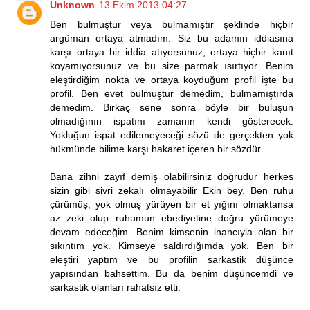
Unknown
13 Ekim 2013 04:27
Ben bulmuştur veya bulmamıştır şeklinde hiçbir
argüman ortaya atmadım. Siz bu adamın iddiasına
karşı ortaya bir iddia atıyorsunuz, ortaya hiçbir kanıt
koyamıyorsunuz ve bu size parmak ısırtıyor. Benim
eleştirdiğim nokta ve ortaya koyduğum profil işte bu
profil. Ben evet bulmuştur demedim, bulmamıştırda
demedim. Birkaç sene sonra böyle bir buluşun
olmadığının ispatını zamanın kendi gösterecek.
Yokluğun ispat edilemeyeceği sözü de gerçekten yok
hükmünde bilime karşı hakaret içeren bir sözdür.
Bana zihni zayıf demiş olabilirsiniz doğrudur herkes
sizin gibi sivri zekalı olmayabilir Ekin bey. Ben ruhu
çürümüş, yok olmuş yürüyen bir et yığını olmaktansa
az zeki olup ruhumun ebediyetine doğru yürümeye
devam edeceğim. Benim kimsenin inancıyla olan bir
sıkıntım yok. Kimseye saldırdığımda yok. Ben bir
eleştiri yaptım ve bu profilin sarkastik düşünce
yapısından bahsettim. Bu da benim düşüncemdi ve
sarkastik olanları rahatsız etti.