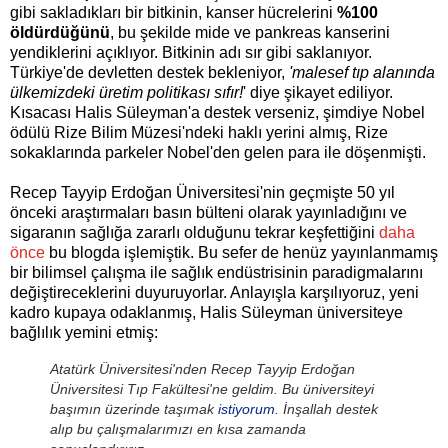
gibi sakladıkları bir bitkinin, kanser hücrelerini
%100
öldürdüğünü
, bu şekilde mide ve pankreas kanserini
yendiklerini açıklıyor. Bitkinin adı sır gibi saklanıyor.
Türkiye'de devletten destek bekleniyor,
'malesef tıp alanında
ülkemizdeki üretim politikası sıfır!
' diye şikayet ediliyor.
Kısacası Halis Süleyman'a destek verseniz, şimdiye Nobel
ödülü Rize Bilim Müzesi'ndeki haklı yerini almış, Rize
sokaklarında parkeler Nobel'den gelen para ile döşenmişti.
Recep Tayyip Erdoğan Üniversitesi'nin geçmişte 50 yıl
önceki araştırmaları basın bülteni olarak yayınladığını ve
sigaranın sağlığa zararlı olduğunu tekrar keşfettiğini
daha
önce
bu blogda işlemiştik. Bu sefer de henüz yayınlanmamış
bir bilimsel çalışma ile sağlık endüstrisinin paradigmalarını
değiştireceklerini duyuruyorlar. Anlayışla karşılıyoruz, yeni
kadro kupaya odaklanmış, Halis Süleyman üniversiteye
bağlılık yemini etmiş:
Atatürk Üniversitesi'nden Recep Tayyip Erdoğan
Üniversitesi Tıp Fakültesi'ne geldim. Bu üniversiteyi
başımın üzerinde taşımak
istiyorum
. İnşallah destek
alıp bu çalışmalarımızı en kısa zamanda