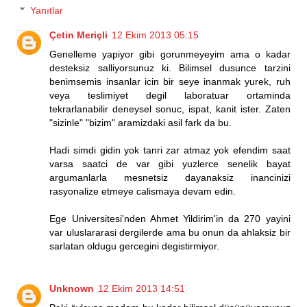
Yanıtlar
Çetin Meriçli
12 Ekim 2013 05:15
Genelleme yapiyor gibi gorunmeyeyim ama o kadar
desteksiz salliyorsunuz ki. Bilimsel dusunce tarzini
benimsemis insanlar icin bir seye inanmak yurek, ruh
veya teslimiyet degil laboratuar ortaminda
tekrarlanabilir deneysel sonuc, ispat, kanit ister. Zaten
"sizinle" "bizim" aramizdaki asil fark da bu.
Hadi simdi gidin yok tanri zar atmaz yok efendim saat
varsa saatci de var gibi yuzlerce senelik bayat
argumanlarla mesnetsiz dayanaksiz inancinizi
rasyonalize etmeye calismaya devam edin.
Ege Universitesi'nden Ahmet Yildirim'in da 270 yayini
var uluslararasi dergilerde ama bu onun da ahlaksiz bir
sarlatan oldugu gercegini degistirmiyor.
Unknown
12 Ekim 2013 14:51