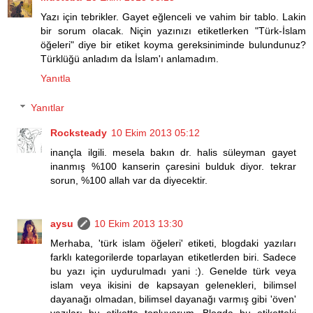
Yazı için tebrikler. Gayet eğlenceli ve vahim bir tablo. Lakin
bir sorum olacak. Niçin yazınızı etiketlerken "Türk-İslam
öğeleri" diye bir etiket koyma gereksiniminde bulundunuz?
Türklüğü anladım da İslam'ı anlamadım.
Yanıtla
Yanıtlar
Rocksteady
10 Ekim 2013 05:12
inançla ilgili. mesela bakın dr. halis süleyman gayet
inanmış %100 kanserin çaresini bulduk diyor. tekrar
sorun, %100 allah var da diyecektir.
aysu
10 Ekim 2013 13:30
Merhaba, 'türk islam öğeleri' etiketi, blogdaki yazıları
farklı kategorilerde toparlayan etiketlerden biri. Sadece
bu yazı için uydurulmadı yani :). Genelde türk veya
islam veya ikisini de kapsayan gelenekleri, bilimsel
dayanağı olmadan, bilimsel dayanağı varmış gibi 'öven'