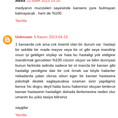
Adsız
21 Ekim 2013 10:20
medyanın mucizeleri sayesinde kansere çare bulmayan
kalmayacak , hem de %100.
Yanıtla
Unknown
5 Kasım 2013 04:23
1 kanserde cok ama cok önemli olan bir durum var :hastayi
bir sekilde bir made meyve veya bir ot gibi seye inandirip
onun iyi geldigini söylep ve hata bu hastaligi yok etdigine
inandirmak gercekten %100 cözüm oluyor ve bilim dunnyasi
bunun farkinda aslinda sadece bir ot inancla bir kanser gibi
hastaligi yendigine dair bir cok örnek var böyle haberler
nekadarda yalan olursa olsun eger bir kanser hastasina
pskolojik destek saglayacaksa ozaman sizin yapdiginiz
bence hic dogru deyil hatta bunu haberinizi okuyan binlerce
kanser hastasinin hastaligin dahada ilerlemesine neden olur
umarim bu yükü tasiya bilirsiniz
saygilar
Yanıtla