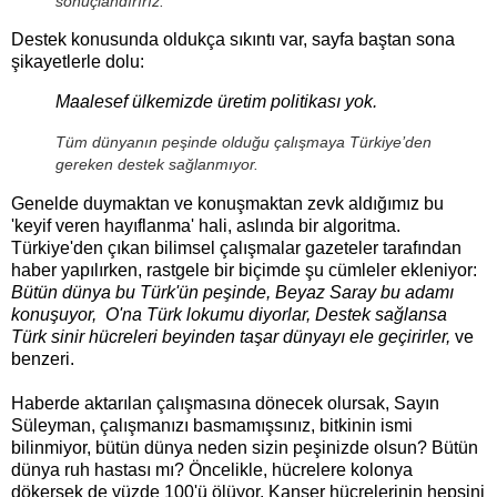
sonuçlandırırız.
Destek konusunda oldukça sıkıntı var, sayfa baştan sona
şikayetlerle dolu:
Maalesef ülkemizde üretim politikası yok.
Tüm dünyanın peşinde olduğu çalışmaya Türkiye’den
gereken destek sağlanmıyor.
Genelde duymaktan ve konuşmaktan zevk aldığımız bu
'keyif veren hayıflanma' hali, aslında bir algoritma.
Türkiye'den çıkan bilimsel çalışmalar gazeteler tarafından
haber yapılırken, rastgele bir biçimde şu cümleler ekleniyor:
Bütün dünya bu Türk'ün peşinde, Beyaz Saray bu adamı
konuşuyor, O'na Türk lokumu diyorlar, Destek sağlansa
Türk sinir hücreleri beyinden taşar dünyayı ele geçirirler,
ve
benzeri.
Haberde aktarılan çalışmasına dönecek olursak, Sayın
Süleyman, çalışmanızı basmamışsınız, bitkinin ismi
bilinmiyor, bütün dünya neden sizin peşinizde olsun? Bütün
dünya ruh hastası mı? Öncelikle, hücrelere kolonya
dökersek de yüzde 100'ü ölüyor. Kanser hücrelerinin hepsini