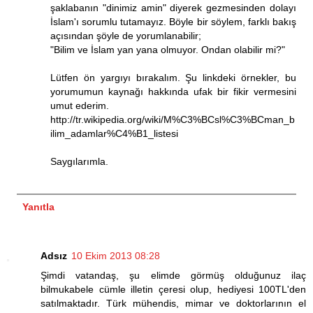
şaklabanın "dinimiz amin" diyerek gezmesinden dolayı
İslam'ı sorumlu tutamayız. Böyle bir söylem, farklı bakış
açısından şöyle de yorumlanabilir;
"Bilim ve İslam yan yana olmuyor. Ondan olabilir mi?"
Lütfen ön yargıyı bırakalım. Şu linkdeki örnekler, bu
yorumumun kaynağı hakkında ufak bir fikir vermesini
umut ederim.
http://tr.wikipedia.org/wiki/M%C3%BCsl%C3%BCman_b
ilim_adamlar%C4%B1_listesi
Saygılarımla.
Yanıtla
Adsız
10 Ekim 2013 08:28
Şimdi vatandaş, şu elimde görmüş olduğunuz ilaç
bilmukabele cümle illetin çeresi olup, hediyesi 100TL'den
satılmaktadır. Türk mühendis, mimar ve doktorlarının el