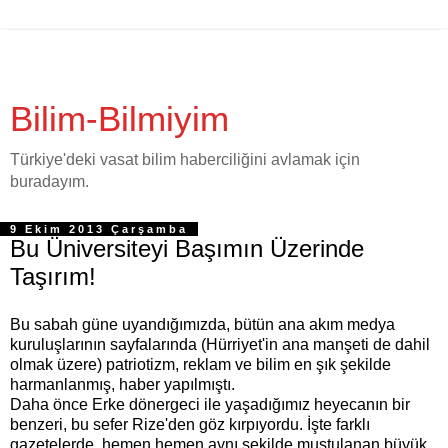
Bilim-Bilmiyim
Türkiye'deki vasat bilim haberciliğini avlamak için
buradayım.
9 Ekim 2013 Çarşamba
Bu Üniversiteyi Başımın Üzerinde
Taşırım!
Bu sabah güne uyandığımızda, bütün ana akım medya
kuruluşlarının sayfalarında (Hürriyet'in ana manşeti de dahil
olmak üzere) patriotizm, reklam ve bilim en şık şekilde
harmanlanmış, haber yapılmıştı.
Daha önce Erke dönergeci ile yaşadığımız heyecanın bir
benzeri, bu sefer Rize'den göz kırpıyordu. İşte farklı
gazetelerde, hemen hemen aynı şekilde muştulanan büyük