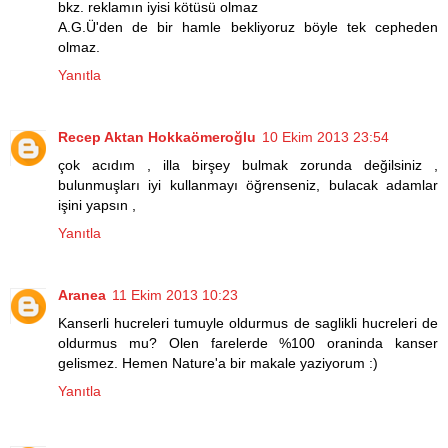
bkz. reklamın iyisi kötüsü olmaz
A.G.Ü'den de bir hamle bekliyoruz böyle tek cepheden
olmaz.
Yanıtla
Recep Aktan Hokkaömeroğlu
10 Ekim 2013 23:54
çok acıdım , illa birşey bulmak zorunda değilsiniz ,
bulunmuşları iyi kullanmayı öğrenseniz, bulacak adamlar
işini yapsın ,
Yanıtla
Aranea
11 Ekim 2013 10:23
Kanserli hucreleri tumuyle oldurmus de saglikli hucreleri de
oldurmus mu? Olen farelerde %100 oraninda kanser
gelismez. Hemen Nature'a bir makale yaziyorum :)
Yanıtla