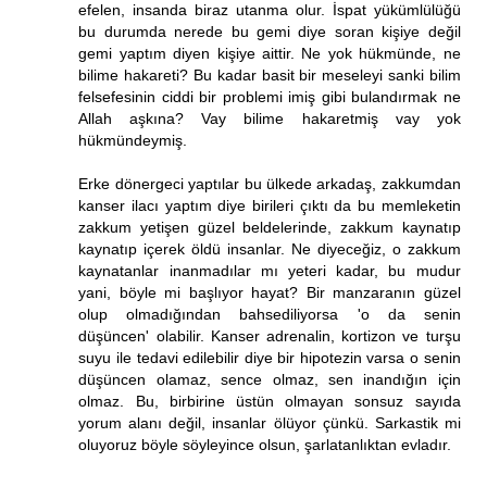
efelen, insanda biraz utanma olur. İspat yükümlülüğü
bu durumda nerede bu gemi diye soran kişiye değil
gemi yaptım diyen kişiye aittir. Ne yok hükmünde, ne
bilime hakareti? Bu kadar basit bir meseleyi sanki bilim
felsefesinin ciddi bir problemi imiş gibi bulandırmak ne
Allah aşkına? Vay bilime hakaretmiş vay yok
hükmündeymiş.
Erke dönergeci yaptılar bu ülkede arkadaş, zakkumdan
kanser ilacı yaptım diye birileri çıktı da bu memleketin
zakkum yetişen güzel beldelerinde, zakkum kaynatıp
kaynatıp içerek öldü insanlar. Ne diyeceğiz, o zakkum
kaynatanlar inanmadılar mı yeteri kadar, bu mudur
yani, böyle mi başlıyor hayat? Bir manzaranın güzel
olup olmadığından bahsediliyorsa 'o da senin
düşüncen' olabilir. Kanser adrenalin, kortizon ve turşu
suyu ile tedavi edilebilir diye bir hipotezin varsa o senin
düşüncen olamaz, sence olmaz, sen inandığın için
olmaz. Bu, birbirine üstün olmayan sonsuz sayıda
yorum alanı değil, insanlar ölüyor çünkü. Sarkastik mi
oluyoruz böyle söyleyince olsun, şarlatanlıktan evladır.