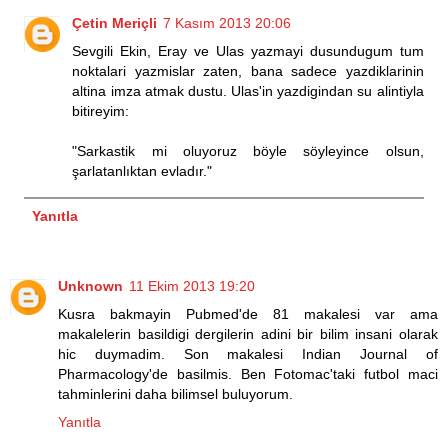
Çetin Meriçli
7 Kasım 2013 20:06
Sevgili Ekin, Eray ve Ulas yazmayi dusundugum tum
noktalari yazmislar zaten, bana sadece yazdiklarinin
altina imza atmak dustu. Ulas'in yazdigindan su alintiyla
bitireyim:
"Sarkastik mi oluyoruz böyle söyleyince olsun,
şarlatanlıktan evladır."
Yanıtla
Unknown
11 Ekim 2013 19:20
Kusra bakmayin Pubmed'de 81 makalesi var ama
makalelerin basildigi dergilerin adini bir bilim insani olarak
hic duymadim. Son makalesi Indian Journal of
Pharmacology'de basilmis. Ben Fotomac'taki futbol maci
tahminlerini daha bilimsel buluyorum.
Yanıtla