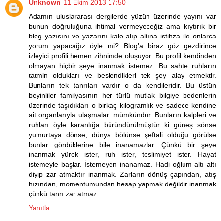
Unknown
11 Ekim 2013 17:50
Adamın uluslararası dergilerde yüzün üzerinde yayını var
bunun doğruluğuna ihtimal vermeyeceğiz ama kıytırık bir
blog yazısını ve yazarını kale alıp altına istihza ile onlarca
yorum yapacağız öyle mi? Blog'a biraz göz gezdirince
izleyici profili hemen zihnimde oluşuyor. Bu profil kendinden
olmayan hiçbir şeye inanmak istemez. Bu sahte ruhların
tatmin oldukları ve beslendikleri tek şey alay etmektir.
Bunların tek tanrıları vardır o da kendileridir. Bu üstün
beyinliler familyasının her türlü mutlak bilgiye bedenlerin
üzerinde taşıdıkları o birkaç kilogramlık ve sadece kendine
ait organlarıyla ulaşmaları mümkündür. Bunların kalpleri ve
ruhları öyle karanlığa büründürülmüştür ki güneş sönse
yumurtaya dönse, dünya bölünse şeftali olduğu görülse
bunlar gördüklerine bile inanamazlar. Çünkü bir şeye
inanmak yürek ister, ruh ister, teslimiyet ister. Hayat
istemeyle başlar. İstemeyen inanamaz. Hadi oğlum altı altı
diyip zar atmaktır inanmak. Zarların dönüş çapından, atış
hızından, momentumundan hesap yapmak değildir inanmak
çünkü tanrı zar atmaz.
Yanıtla