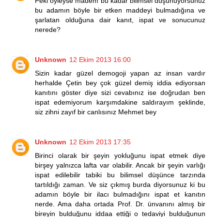
Peki öyleyse madem bu kadar bilimsel düşünüyorsunuz
bu adamın böyle bir etken maddeyi bulmadığına ve
şarlatan olduğuna dair kanıt, ispat ve sonucunuz
nerede?
Unknown
12 Ekim 2013 16:00
Sizin kadar güzel demogoji yapan az insan vardır
herhalde Çetin bey çok güzel demiş iddia ediyorsan
kanıtını göster diye sizi cevabınız ise doğrudan ben
ispat edemiyorum karşımdakine saldırayım şeklinde,
siz zihni zayıf bir canlısınız Mehmet bey
Unknown
12 Ekim 2013 17:35
Birinci olarak bir şeyin yokluğunu ispat etmek diye
birşey yalnızca lafta var olabilir. Ancak bir şeyin varlığı
ispat edilebilir tabiki bu bilimsel düşünce tarzında
tartıldığı zaman. Ve siz çıkmış burda diyorsunuz ki bu
adamın böyle bir ilacı bulmadığını ispat et kanıtın
nerde. Ama daha ortada Prof. Dr. ünvanını almış bir
bireyin bulduğunu iddaa ettiği o tedaviyi bulduğunun