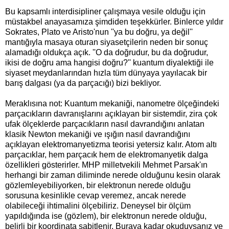
Bu kapsamlı interdisipliner çalışmaya vesile olduğu için
müstakbel anayasamıza şimdiden teşekkürler. Binlerce yıldır
Sokrates, Plato ve Aristo'nun ''ya bu doğru, ya değil''
mantığıyla masaya oturan siyasetçilerin neden bir sonuç
alamadığı oldukça açık. ''O da doğrudur, bu da doğrudur,
ikisi de doğru ama hangisi doğru?'' kuantum diyalektiği ile
siyaset meydanlarından hızla tüm dünyaya yayılacak bir
barış dalgası (ya da parçacığı) bizi bekliyor.
Meraklısına not: Kuantum mekaniği, nanometre ölçeğindeki
parçacıkların davranışlarını açıklayan bir sistemdir, zira çok
ufak ölçeklerde parçacıkların nasıl davrandığını anlatan
klasik Newton mekaniği ve ışığın nasıl davrandığını
açıklayan elektromanyetizma teorisi yetersiz kalır. Atom altı
parçacıklar, hem parçacık hem de elektromanyetik dalga
özellikleri gösterirler. MHP milletvekili Mehmet Parsak'ın
herhangi bir zaman diliminde nerede olduğunu kesin olarak
gözlemleyebiliyorken, bir elektronun nerede olduğu
sorusuna kesinlikle cevap veremez, ancak nerede
olabileceği ihtimalini ölçebiliriz. Deneysel bir ölçüm
yapıldığında ise (gözlem), bir elektronun nerede olduğu,
belirli bir koordinata sabitlenir. Buraya kadar okuduysanız ve