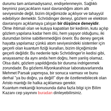
durumu tam anlamadıysanız, endişelenmeyin. Sağlıklı
beyniniz parçacıkların nasıl davrandığını atom altı
seviyesinde değil, bizim ölçeğimizde açıklıyor ve tahayyül
edebiliyor demektir. Schrödinger deneyi, gözlem ve elektron
davranışını açıklamaya çalışan
bir düşünce deneyidir
.
Ölme ihtimali olan ve kutuya kapatılan bir kedinin, kutu açılıp
gözlem yapılana kadar hem ölü, hem yaşıyor olduğunu, iki
durumdan birine sabitlenmediğini önerir. Bu deney gerçek
hayatta yapılamaz çünkü atom seviyesindeki sistemler için
geçerli olan kuantum fiziği kuralları, bizim ölçeğimizde
geçerli değildir. Bu nedenle tıpkı Schrödinger'in kedisi gibi,
anayasamız da aynı anda hem doğru, hem yanlış olamaz.
Olsa dahi, gözlem yapıldığında bir duruma indrigenmek
zorundadır. Bu gözlemi Afyonkarahisar laboratuvarlarında
Mehmet Parsak yapmışsa, bir sonuca varması ve bunu
derhal ''ya bu doğru, ya değil!'' diye de özetlenebilecek olan
Aristo mantığı ile halka açıklaması gerekir.
Kuantum mekaniği konusunda daha fazla bilgi için Bilim
Kazanı cep yayınını
buradan
dinleyebilirsiniz.