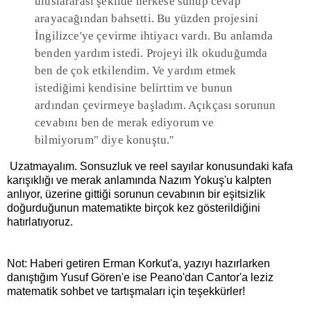
uluslararası şekilde herkese sunup cevap
arayacağından bahsetti. Bu yüzden projesini
İngilizce'ye çevirme ihtiyacı vardı. Bu anlamda
benden yardım istedi. Projeyi ilk okuduğumda
ben de çok etkilendim. Ve yardım etmek
istediğimi kendisine belirttim ve bunun
ardından çevirmeye başladım. Açıkçası sorunun
cevabını ben de merak ediyorum ve
bilmiyorum" diye konuştu.''
Uzatmayalım. Sonsuzluk ve reel sayılar konusundaki kafa
karışıklığı ve merak anlamında Nazım Yokuş'u kalpten
anlıyor, üzerine gittiği sorunun cevabının bir eşitsizlik
doğurduğunun matematikte birçok kez gösterildiğini
hatırlatıyoruz.
Not: Haberi getiren Erman Korkut'a, yazıyı hazırlarken
danıştığım Yusuf Gören'e ise Peano'dan Cantor'a leziz
matematik sohbet ve tartışmaları için teşekkürler!