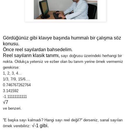
Gördüğünüz gibi klavye başında hummalı bir çalışma söz
konusu.
Önce reel sayılardan bahsedelim.
Reel sayıların klasik tanımı,
sayı doğrusu üzerindeki herhangi bir
nokta. Oldukça yetersiz ve ezber olan bu tanım yerine örnek vermemiz
gerekirse:
1, 2, 3, 4...
1/3, 7/9, 15/6....
0.746767262764
3.141592
-1.11111111111
√7
ve benzeri.
''E başka sayı kalmadı? Hangi sayı reel değil?'' derseniz, sanal sayıları
√-1 gibi.
örnek verebiliriz: