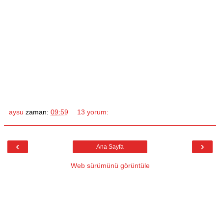
aysu
zaman:
09:59
13 yorum:
‹
›
Ana Sayfa
Web sürümünü görüntüle