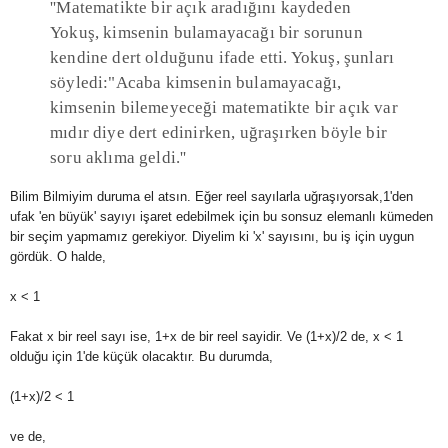
''Matematikte bir açık aradığını kaydeden
Yokuş, kimsenin bulamayacağı bir sorunun
kendine dert olduğunu ifade etti. Yokuş, şunları
söyledi:"Acaba kimsenin bulamayacağı,
kimsenin bilemeyeceği matematikte bir açık var
mıdır diye dert edinirken, uğraşırken böyle bir
soru aklıma geldi.''
Bilim Bilmiyim duruma el atsın. Eğer reel sayılarla uğraşıyorsak,1'den
ufak 'en büyük' sayıyı işaret edebilmek için bu sonsuz elemanlı kümeden
bir seçim yapmamız gerekiyor. Diyelim ki 'x' sayısını, bu iş için uygun
gördük. O halde,
x < 1
Fakat x bir reel sayı ise, 1+x de bir reel sayidir. Ve (1+x)/2 de, x < 1
olduğu için 1'de küçük olacaktır. Bu durumda,
(1+x)/2 <
1
ve de,