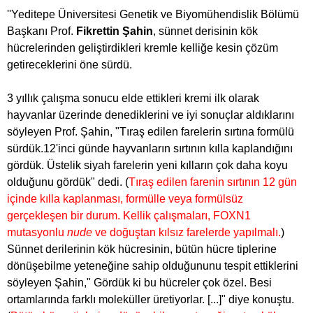
''Yeditepe Üniversitesi Genetik ve Biyomühendislik Bölümü
Başkanı Prof.
Fikrettin Şahin
, sünnet derisinin kök
hücrelerinden geliştirdikleri kremle kelliğe kesin çözüm
getireceklerini öne sürdü.
3 yıllık çalışma sonucu elde ettikleri kremi ilk olarak
hayvanlar üzerinde denediklerini ve iyi sonuçlar aldıklarını
söyleyen Prof. Şahin, "Tıraş edilen farelerin sırtına formülü
sürdük.12'inci günde hayvanların sırtının kılla kaplandığını
gördük. Üstelik siyah farelerin yeni kılların çok daha koyu
olduğunu gördük" dedi. (
Tıraş edilen farenin sırtının 12 gün
içinde kılla kaplanması, formülle veya formülsüz
gerçekleşen bir durum. Kellik çalışmaları, FOXN1
mutasyonlu
nude
ve doğuştan kılsız farelerde yapılmalı.
)
Sünnet derilerinin kök hücresinin, bütün hücre tiplerine
dönüşebilme yeteneğine sahip olduğununu tespit ettiklerini
söyleyen Şahin," Gördük ki bu hücreler çok özel. Besi
ortamlarında farklı moleküller üretiyorlar. [...]" diye konuştu.