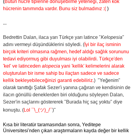
(
Bütün hücre tiplerine dönüşebilme yeteneği, zaten kök
hücrenin tanımında vardır. Bunu siz bulmadınız :(
)
...
Bedrettin Dalan, ilaca yarı Türkçe yarı latince "
Kelopesia
"
adını vermeyi düşündüklerini söyledi. (
İyi bir ilaç isminin
birçok kriteri olmasına rağmen, hedef aldığı sağlık sorununu
tedavi ediyormuş gibi duyulması iyi olabilirdi. Türkçe'den
'kel' ve latinceden
alopecia
yani 'kellik' kelimelerini alarak
oluşturulan bir isme sahip bu ilaçtan sadece ve sadece
kellik bekleyebileceğinizi garanti edebiliriz.
) "Yeğenim"
olarak tanıttığı Şafak Sezer'i yanına çağıran ve kendisinin de
ilacın gönüllü deneklerden biri olduğunu söyleyen Dalan,
Sezer'in saçlarını göstererek "Burada hiç saç yoktu" diye
konuştu. (
Lol
¯\_(ツ)_/¯
)''
Kısa bir literatür taramasından sonra, Yeditepe
Üniversitesi'nden çıkan araştırmaların kayda değer bir kellik