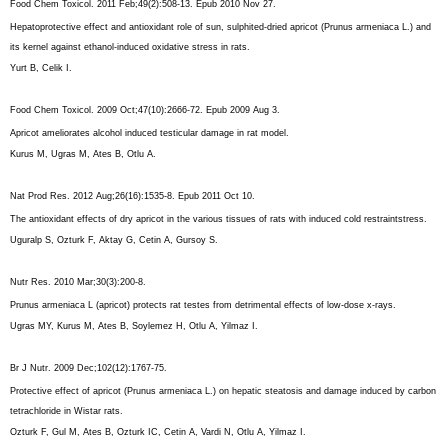
Food Chem Toxicol.
2011 Feb;49(2):508-13. Epub 2010 Nov 27.
Hepatoprotective effect and antioxidant role of sun, sulphited-dried apricot (Prunus armeniaca L.) and
its kernel against ethanol-induced oxidative stress in rats.
Yurt B
,
Celik I
.
Food Chem Toxicol.
2009 Oct;47(10):2666-72. Epub 2009 Aug 3.
Apricot ameliorates alcohol induced testicular damage in rat model.
Kurus M
,
Ugras M
,
Ates B
,
Otlu A
.
Nat Prod Res.
2012 Aug;26(16):1535-8. Epub 2011 Oct 10.
The antioxidant effects of dry apricot in the various tissues of rats with induced cold restraintstress.
Uguralp S
,
Ozturk F
,
Aktay G
,
Cetin A
,
Gursoy S
.
Nutr Res.
2010 Mar;30(3):200-8.
Prunus armeniaca L (apricot) protects rat testes from detrimental effects of low-dose x-rays.
Ugras MY
,
Kurus M
,
Ates B
,
Soylemez H
,
Otlu A
,
Yilmaz I
.
Br J Nutr.
2009 Dec;102(12):1767-75.
Protective effect of apricot (Prunus armeniaca L.) on hepatic steatosis and damage induced by carbon
tetrachloride in Wistar rats.
Ozturk F
,
Gul M
,
Ates B
,
Ozturk IC
,
Cetin A
,
Vardi N
,
Otlu A
,
Yilmaz I
.