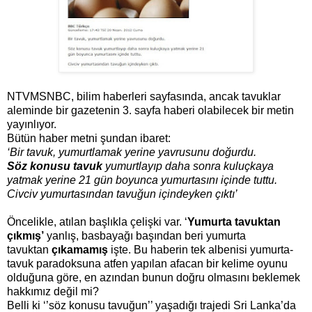
NTVMSNBC, bilim haberleri sayfasında, ancak tavuklar
aleminde bir gazetenin 3. sayfa haberi olabilecek bir metin
yayınlıyor.
Bütün haber metni şundan ibaret:
‘Bir tavuk, yumurtlamak yerine yavrusunu doğurdu.
Söz konusu tavuk
yumurtlayıp daha sonra kuluçkaya
yatmak yerine 21 gün boyunca yumurtasını içinde tuttu.
Civciv yumurtasından tavuğun içindeyken çıktı’
Öncelikle, atılan başlıkla çelişki var. ‘
Yumurta tavuktan
çıkmış’
yanlış, basbayağı başından beri yumurta
tavuktan
çıkamamış
işte. Bu haberin tek albenisi yumurta-
tavuk paradoksuna atfen yapılan afacan bir kelime oyunu
olduğuna göre, en azından bunun doğru olmasını beklemek
hakkımız değil mi?
Belli ki ‘’söz konusu tavuğun’’ yaşadığı trajedi Sri Lanka’da